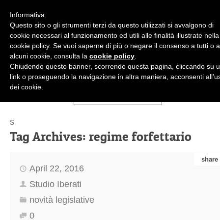
Informativa
Questo sito o gli strumenti terzi da questo utilizzati si avvalgono di
cookie necessari al funzionamento ed utili alle finalità illustrate nella
cookie policy. Se vuoi saperne di più o negare il consenso a tutti o 
alcuni cookie, consulta la
cookie policy
.
+39.02.36.50.45.99
Chiudendo questo banner, scorrendo questa pagina, cliccando su 
studioiberati@studioiberati.it
IT
link o proseguendo la navigazione in altra maniera, acconsenti all’u
dei cookie.
s
Tag Archives:
regime forfettario
share
April 22, 2016
Studio Iberati
novità legislative
0