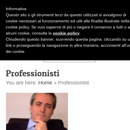
Informativa
Questo sito o gli strumenti terzi da questo utilizzati si avvalgono di
cookie necessari al funzionamento ed utili alle finalità illustrate nella
cookie policy. Se vuoi saperne di più o negare il consenso a tutti o 
alcuni cookie, consulta la
cookie policy
.
+39.02.36.50.45.99
Chiudendo questo banner, scorrendo questa pagina, cliccando su 
studioiberati@studioiberati.it
IT
link o proseguendo la navigazione in altra maniera, acconsenti all’u
dei cookie.
Professionisti
You are here:
Home
»
Professionisti