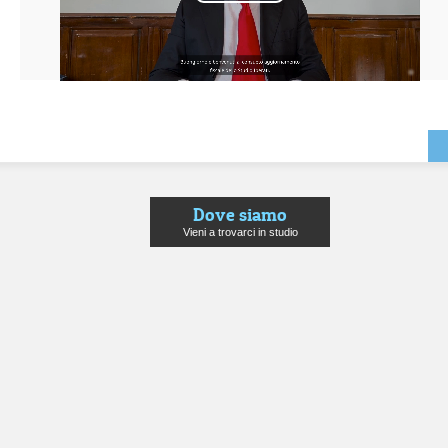
Play
Video
Ol
po
Dove siamo
Vieni a trovarci in studio