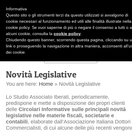
Informativa
Questo sito o gli strumenti terzi da questo utilizzati si avvalgono di
cookie necessari al funzionamento ed utili alle finalità illustrate nella
cookie policy. Se vuoi saperne di più o negare il consenso a tutti o 
alcuni cookie, consulta la
cookie policy
.
+39.02.36.50.45.99
Chiudendo questo banner, scorrendo questa pagina, cliccando su 
studioiberati@studioiberati.it
IT
link o proseguendo la navigazione in altra maniera, acconsenti all’u
dei cookie.
Novità Legislative
You are here:
Home
» Novità Legislative
Lo Studio Associato Iberati, periodicamente,
predispone e mette a disposizione dei propri clienti
delle
Circolari Informative sulle principali novità
legislative nelle materie fiscali, societarie e
contabili
, elaborate dall’Associazione Italiana Dottori
Commercialisti, di cui alcune delle più recenti vengon