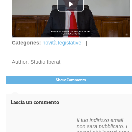
Play
Video
Categories:
novità legislative
|
Author: Studio Iberati
Show Comments
Lascia un commento
Il tuo indirizzo email
non sarà pubblicato.
I