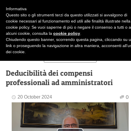
Informativa
Questo sito o gli strumenti terzi da questo utilizzati si avvalgono di
cookie necessari al funzionamento ed utili alle finalità illustrate nella
cookie policy. Se vuoi saperne di più o negare il consenso a tutti o 
alcuni cookie, consulta la
cookie policy
.
+39.02.36.50.45.99
Chiudendo questo banner, scorrendo questa pagina, cliccando su 
studioiberati@studioiberati.it
IT
link o proseguendo la navigazione in altra maniera, acconsenti all’u
dei cookie.
Deducibilità dei compensi
professionali ad amministratori
0
20 October 2024