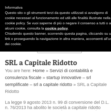
Informativa
Questo sito o gli strumenti terzi da questo utilizzati si avvalgono di
cookie necessari al funzionamento ed utili alle finalità illustrate nella
cookie policy. Se vuoi saperne di più o negare il consenso a tutti o 
alcuni cookie, consulta la
cookie policy
.
+39.02.36.50.45.99
Chiudendo questo banner, scorrendo questa pagina, cliccando su 
studioiberati@studioiberati.it
IT
link o proseguendo la navigazione in altra maniera, acconsenti all’u
dei cookie.
SRL a Capitale Ridotto
You are here:
Home
»
Servizi di contabilità e
consulenza fiscale
»
startup innovative – srl
semplificate – srl a capitale ridotto
»
SRL a Capitale
Ridotto
La legge 9 agosto 2013 n. 99 di conversione del D.L.
n. 76/2013 ha abolito le società a capitale ridotto